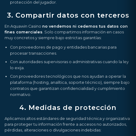
protección del jugador.
3. Compartir datos con terceros
En Aquawin Casino
no vendemos ni cedemos tus datos con
fines comerciales
. Solo compartimos información en casos
muy concretos y siempre bajo estrictas garantías:
Con proveedores de pago y entidades bancarias para
procesar transacciones.
Con autoridades supervisoras o administrativas cuando la ley
lo exija.
Con proveedores tecnológicos que nos ayudan a operar la
plataforma (hosting, analítica, soporte técnico), siempre bajo
contratos que garantizan confidencialidad y cumplimiento
normativo.
4. Medidas de protección
Aplicamos altos estándares de seguridad técnica y organizativa
para proteger tu información frente a accesos no autorizados,
pérdidas, alteraciones o divulgaciones indebidas: