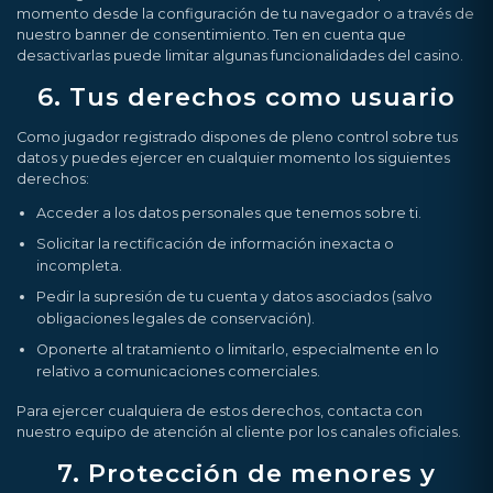
momento desde la configuración de tu navegador o a través de
nuestro banner de consentimiento. Ten en cuenta que
desactivarlas puede limitar algunas funcionalidades del casino.
6. Tus derechos como usuario
Como jugador registrado dispones de pleno control sobre tus
datos y puedes ejercer en cualquier momento los siguientes
derechos:
Acceder a los datos personales que tenemos sobre ti.
Solicitar la rectificación de información inexacta o
incompleta.
Pedir la supresión de tu cuenta y datos asociados (salvo
obligaciones legales de conservación).
Oponerte al tratamiento o limitarlo, especialmente en lo
relativo a comunicaciones comerciales.
Para ejercer cualquiera de estos derechos, contacta con
nuestro equipo de atención al cliente por los canales oficiales.
7. Protección de menores y