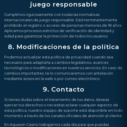
juego responsable
Cumplimos rigurosamente con todas las normativas
internacionales de juego responsable. Está terminantemente
prohibido el registro o acceso de personas menores de 18 años.
Aplicamos procesos estrictos de verificación de identidad y
edad para garantizar la protección de todos los usuarios.
8. Modificaciones de la política
Podemos actualizar esta política de privacidad cuando sea
necesario para adaptarla a cambios legislativos, avances
tecnológicos o modificaciones en nuestros servicios. En caso de
cambios importantes, te lo comunicaremos con antelación
mediante avisos en la web o por correo electrónico.
9. Contacto
Si tienes dudas sobre el tratamiento de tus datos, deseas
ejercer tus derechos o necesitas aclarar cualquier aspecto de
esta política, nuestro equipo de soporte está disponible en todo
momento a través de los canales oficiales de atención al cliente.
En Aquawin Casino trabajamos cada día para que puedas