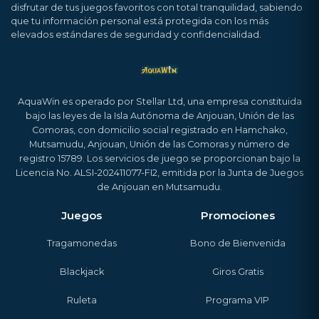
disfrutar de tus juegos favoritos con total tranquilidad, sabiendo
que tu información personal está protegida con los más
elevados estándares de seguridad y confidencialidad.
AquaWin es operado por Stellar Ltd, una empresa constituida
bajo las leyes de la Isla Autónoma de Anjouan, Unión de las
Comoras, con domicilio social registrado en Hamchako,
Mutsamudu, Anjouan, Unión de las Comoras y número de
registro 15789. Los servicios de juego se proporcionan bajo la
Licencia No. ALSI-202411077-FI2, emitida por la Junta de Juegos
de Anjouan en Mutsamudu.
Juegos
Promociones
Tragamonedas
Bono de Bienvenida
Blackjack
Giros Gratis
Ruleta
Programa VIP