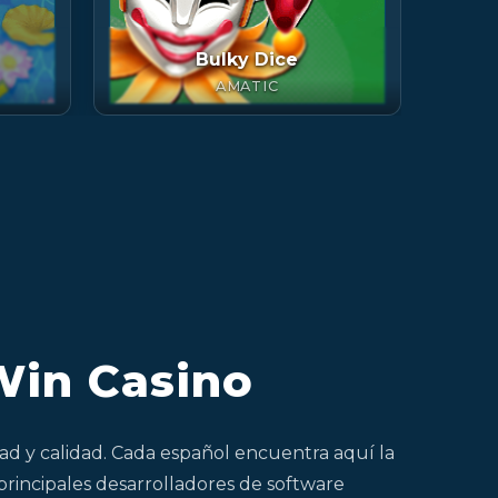
Bulky Dice
AMATIC
& Hit
Mad Hit Marlin Bonanza
Raptor 2
YGGDRASIL
RUBYPLAY
Mad Hit Wild Alice
Crazy Chicken
NOLIMITCITY
SKYWIND
a
Bulky Dice
Win Casino
AMATIC
Golden Shower
NOLIMITCITY
ad y calidad. Cada español encuentra aquí la
rincipales desarrolladores de software