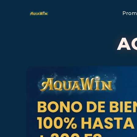
Prom
A