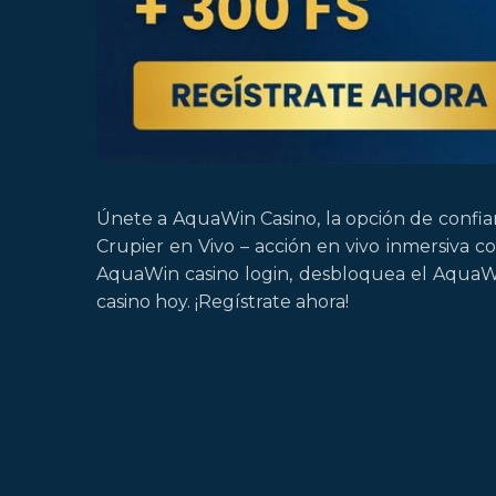
Únete a AquaWin Casino, la opción de confia
Crupier en Vivo – acción en vivo inmersiva 
AquaWin casino login, desbloquea el AquaWin
casino hoy. ¡Regístrate ahora!