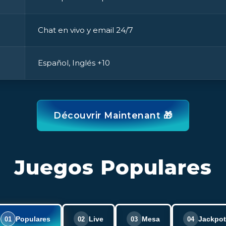
Chat en vivo y email 24/7
Español, Inglés +10
Découvrir Maintenant 🎁
Juegos Populares
Populares
Live
Mesa
Jackpot
01
02
03
04