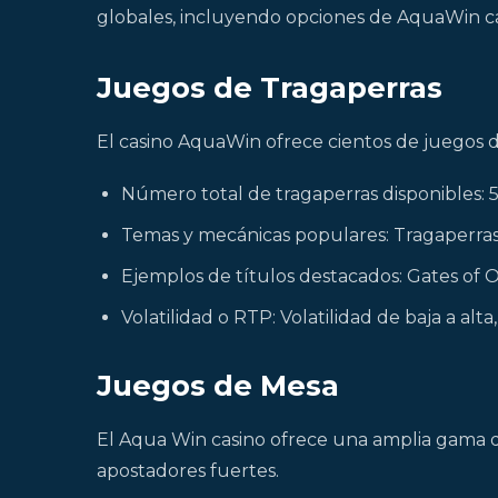
globales, incluyendo opciones de AquaWin cas
Juegos de Tragaperras
El casino AquaWin ofrece cientos de juegos d
Número total de tragaperras disponibles: 
Temas y mecánicas populares: Tragaperras
Ejemplos de títulos destacados: Gates o
Volatilidad o RTP: Volatilidad de baja a a
Juegos de Mesa
El Aqua Win casino ofrece una amplia gama d
apostadores fuertes.