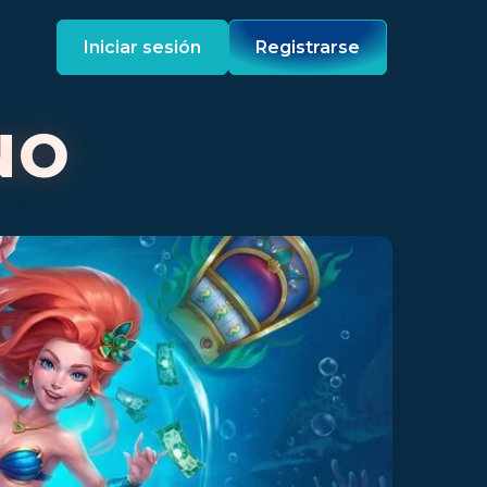
Iniciar sesión
Registrarse
NO