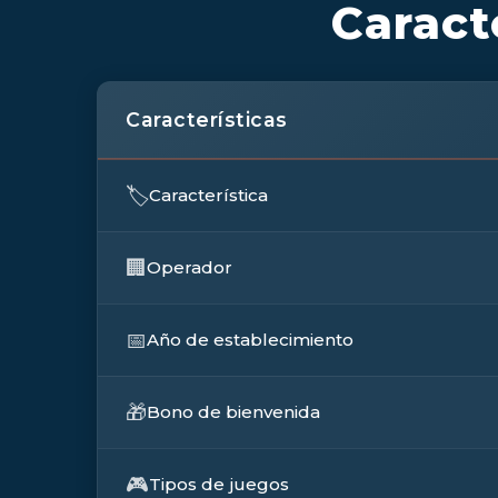
Caract
Características
🏷️
Característica
🏢
Operador
📅
Año de establecimiento
🎁
Bono de bienvenida
🎮
Tipos de juegos