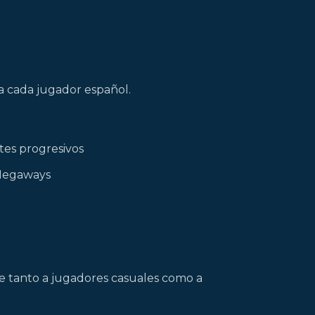
a cada jugador español.
tes progresivos
 Megaways
e tanto a jugadores casuales como a