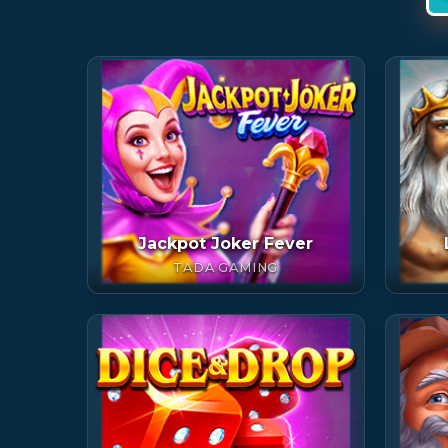
Jackpot Joker Fever
TADA GAMING