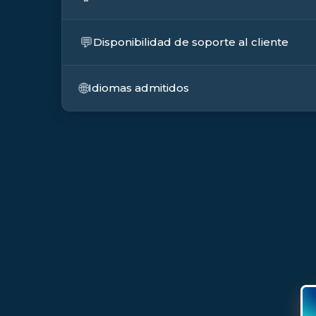
💬
Disponibilidad de soporte al cliente
🌐
Idiomas admitidos