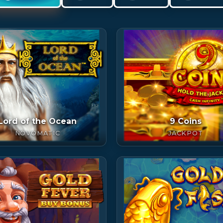
Lord of the Ocean
9 Coins
NOVOMATIC
JACKPOT